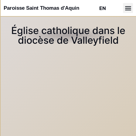
Paroisse Saint Thomas d'Aquin
EN
Notre
Formatio
d’Autre
Agenda d
Semaini
Galerie 
Comunid
Liens 
Faire u
Église catholique dans le
diocèse de Valleyfield